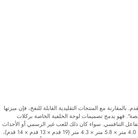
القدم. بالمقارنة مع المنتجات التقليدية القابلة للنفخ، فإن ميزتها
صصة". فهو يدمج تصميمات لوحة الخلفية الخاصة بركلات
لتفاعل التنافسي. سواء كان ذلك للعب غير الرسمي أو الأحداث
الصغيرة، فإنه يمكن أن يخلق جوًا سريعًا. بعد النفخ، يكون حجم المنتج 4.0 متر × 5.8 متر × 4.3 متر (19 قدم × 13 قدم × 14 قدم)،