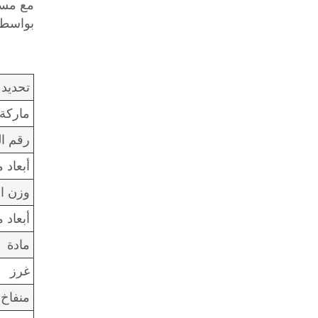
مع مسا
بواسطة
تحديد
ماركة
رقم ال
أبعاد 
وزن ا
أبعاد م
مادة
غرز
منفاخ