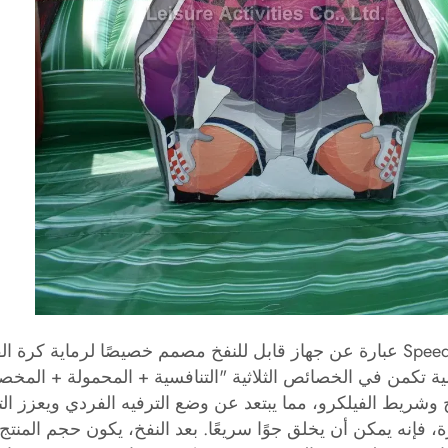
Speed ​​Cage عبارة عن جهاز قابل للنفخ مصمم خصيصًا لرماية كرة 
ية تكمن في الخصائص الثلاثية "التنافسية + المحمولة + المخ
 وشريط الفيلكرو، مما يبتعد عن وضع الترفيه الفردي ويعزز ا