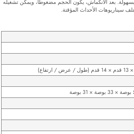
هولة. بعد الانكماش، يكون الحجم مضغوطًا، ويمكن تشغيله
ف سيناريوهات الأحداث المؤقتة.