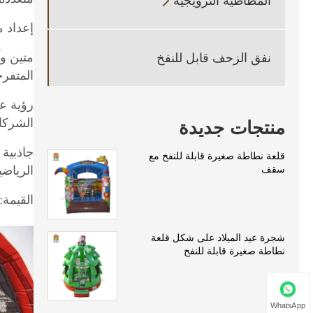
المطاطية الترويجية

إعداد 
نفق الزحف قابل للنفخ
المتفرج
رؤية عا
الشركا
منتجات جديدة
جاذبية 
قلعة نطاطة صغيرة قابلة للنفخ مع
الرياضي
سقف
القيمة:
شجرة عيد الميلاد على شكل قلعة
نطاطة صغيرة قابلة للنفخ
WhatsApp