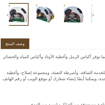
وصف المنتج
ا توفر أكياس الرمل وأغطية الأوتاد وأكياس المياه والحصائر
ي مع نقاط ربط للأسفل، ونقاط تثبيت للحبل، وحقيبة تخزين PVC للخدمة الشاقة، وأشرطة التعبئة، ومجموعة إصلاح، وأغطية
، ويمكننا أيضًا إنشاء شعارك أو موقع الويب أو رقم الهاتف
فية مستهدفة من الفيلكرو لمزيد من التنوع.