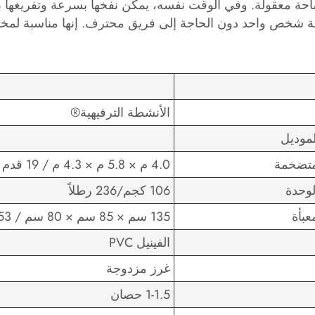
حة معقولة. وفي الوقت نفسه، يمكن نفخها بسرعة وتفريغها بس
 شخص واحد دون الحاجة إلى فريق محترف. إنها مناسبة لمختل
الأنشطة الترفيهية®
موديل
متضخمة
4.0 م × 5.8 م × 4.3 م / 19 قدم × 13 قدم × 14 قدم (طول / عرض / ارتفاع)
لوحدة
106 كجم/236 رطلاً
عبأة
135 سم × 85 سم × 80 سم / 53 بوصة × 33 بوصة × 31 بوصة
الفينيل PVC
غرز مزدوجة
1-1.5 حصان