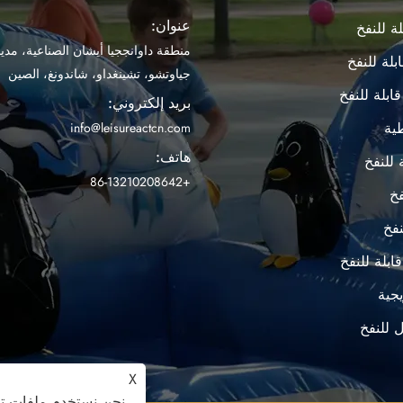
عنوان:
ة للنفخ
منطقة داوانججيا أيشان الصناعية، مدين
بلة للنفخ
جياوتشو، تشينغداو، شاندونغ، الصين
ابلة للنفخ
بريد إلكتروني:
ية
info@leisureactcn.com
هاتف:
 للنفخ
+86-13210208642
فخ
نفخ
بلة للنفخ
جية
 للنفخ
X
نحن نستخدم ملفات تع