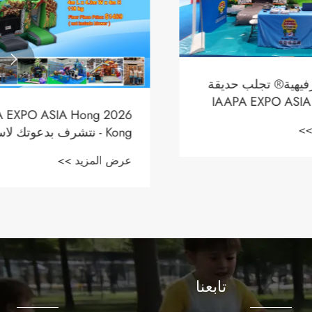

ب حديقة
IAAPA EXPO
2026 IAAPA EXPO ASIA Hong
نفخ بطول
Kong - نتشرف بدعوتك لاستلام
بطاقة VIP الخاصة بك وزيارة
عرض المزيد >>
معرضنا.
تابعنا