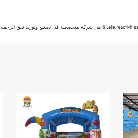
Leisureactivities® هي شركة متخصصة في تصنيع وتوريد نفق الزحف قابل للنفخ في الصين. نرحب بكم ترحيبا حارا في منتجات عالية الجودة بالجملة بأسعار تنافسية من مصنعنا.