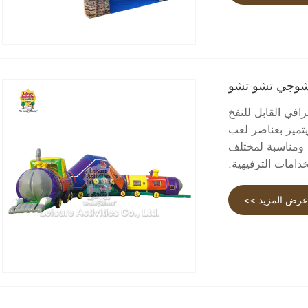
تشوجي تشو تشو
افي القابل للنفخ
ت، ويتميز بعناصر لعب
نة ومناسبة لمختلف
خدامات الترفيهية.
رض المزيد >>