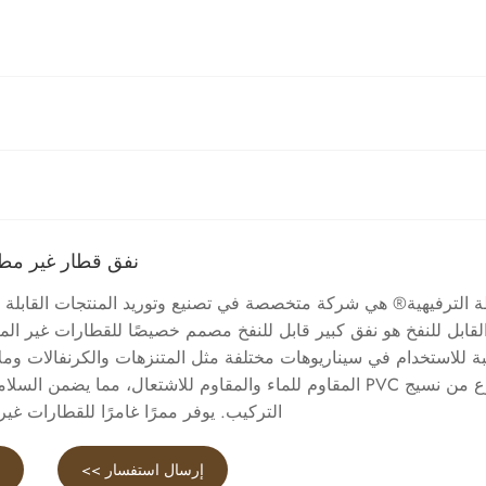
نفق قطار غير مطر
ة الترفيهية® هي شركة متخصصة في تصنيع وتوريد المنتجات القابلة ل
لقابل للنفخ هو نفق كبير قابل للنفخ مصمم خصيصًا للقطارات غير المزو
ة للاستخدام في سيناريوهات مختلفة مثل المتنزهات والكرنفالات ومل
مصنوع من نسيج PVC المقاوم للماء والمقاوم للاشتعال، مما يضمن ال
التركيب. يوفر ممرًا غامرًا للقطارات غير
إرسال استفسار >>
ع