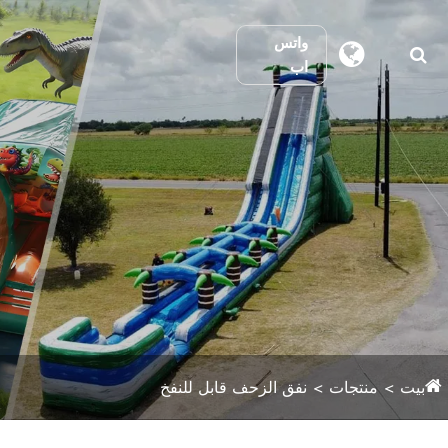
واتس
اب
بيت
منتجات
نفق الزحف قابل للنفخ