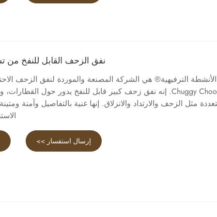
نفق الزحف القابل للنفخ من 
الأنشطة الترفيهية® هي الشركة المصنعة والموردة لنفق الزحف الاحتر
Chuggy Choo-Choo. إنه نفق زحف كبير قابل للنفخ يدور حول القطارا
عددة مثل الزحف والارتداد والانزلاق. إنها غنية بالتفاصيل وآمنة ومتي
الاست
إرسال استفسار >>
ع