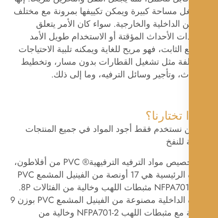
غل مساحة كبيرة ويمكن تكييفها بمرونة مع مختلف
ن الداخلية والخارجية. سواء كان الأمر يتعلق
ات الأحداث المؤقتة أو الاستخدام طويل الأمد
 الثابت، فهو مريح للغاية ويمكنه تلبية الاحتياجات
لفة مثل تشغيل القطارات بدون مسار، وتخطيط
ث، وتأجير وسائل الترفيه، وما إلى ذلك.
 تختارنا؟
حن نستخدم فقط أجود المواد في جميع المنتجات
ة للنفخ
يتم تخصيص مواد الترفيه الترفيهية® PVC من أفلاطون،
المادة الرئيسية هي 17 أونصة من الفينيل المشمع PVC
مع NFPA701-2 مثبطات اللهب وخالية من الفثالات 8P.
المادة الداخلية مصنوعة من الفينيل المشمع PVC بوزن 9
أونصة مع مثبطات اللهب NFPA701-2 وخالية من