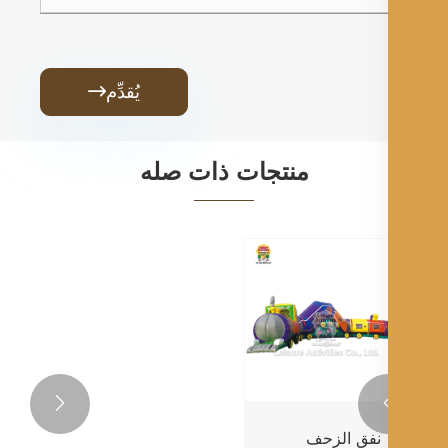
يُقدِّم

منتجات ذات صله

نفق الزحف