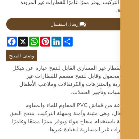
لتركيب. يوفر ممرًا غامرًا للقطارات غير المزودة
ة.
إرسال استفسار
Facebook
WhatsApp
X
Pinterest
LinkedIn
Share
وصف المنتج
قطار غير المساري القابل للنفخ عبارة عن هيكل
ومحمول وقابل للنفخ مصمم للقطارات غير
ية والمتنزهات والكرنفالات وملاعب الأطفال
سبات وتأجير الحفلات.
مصنوعة من قماش PVC المقاوم للماء والمقاوم
ال، وهي متينة وآمنة وسهلة التركيب. ينتفخ النفق
باستخدام منفاخ هواء ويوفر ممرًا ممتعًا وغامرًا
ات غير المسارية للقيادة عبرها.