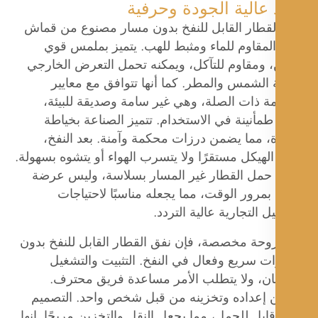
 عالية الجودة وحرفية
لقطار القابل للنفخ بدون مسار مصنوع من قماش
PV المقاوم للماء ومثبط للهب. يتميز بملمس قوي
، ومقاوم للتآكل، ويمكنه تحمل التعرض الخارجي
الشمس والمطر. كما أنها تتوافق مع معايير
ة ذات الصلة، وهي غير سامة وصديقة للبيئة،
طمأنينة في الاستخدام. تتميز الصناعة بخياطة
، مما يضمن درزات محكمة وآمنة. بعد النفخ،
لهيكل مستقرًا ولا يتسرب الهواء أو يتشوه بسهولة.
 حمل القطار غير المسار بسلاسة، وليس عرضة
بمرور الوقت، مما يجعله مناسبًا لاحتياجات
ل التجارية عالية التردد.
وحة مخصصة، فإن نفق القطار القابل للنفخ بدون
ت سريع وفعال في النفخ. التثبيت والتشغيل
ن، ولا يتطلب الأمر مساعدة فريق محترف.
 إعداده وتخزينه من قبل شخص واحد. التصميم
قابل للحمل، مما يجعل النقل والتخزين مريحًا. إنها