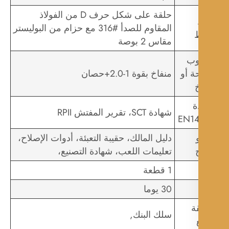
حلقة على شكل حرف D من الفولاذ
المقاوم للصدأ #316 مع حزام من البوليستر
مقاس 2 بوصة
وب
ة أو
منفاخ بقوة 1-2.0+حصان
ة
شهادة SCT، تقرير المفتش RPII
EN1
دليل المالك، حقيبة التعبئة، أدوات الإصلاح،
تعليمات اللعب، شهادة التصنيع،
1 قطعة
30 يوما
ة
سلك البنك,