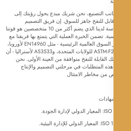
ة
انب التصنيع، نحن شريك مبدع يحول رؤيتك إلى
ابل للنفخ جاهز للسوق. إن فريق التصميم
والهندسة لدينا الذي يضم أكثر من 10 متخصصين هو قوتنا
ية. تضمن الخبرة العملية التي يتمتع بها فريقنا مع
معايير السوق العالمية الرئيسية - مثل EN14960 لأوروبا،
وASTM-F2374 للولايات المتحدة، وAS3533 لأستراليا - أن
ك القابلة للنفخ متوافقة من العينة الأولى. نحن
ذه المتطلبات في مرحلتي التصميم والإنتاج
ص من مخاطر الامتثال
لي لإدارة الجودة.
دولي للإدارة البيئية.