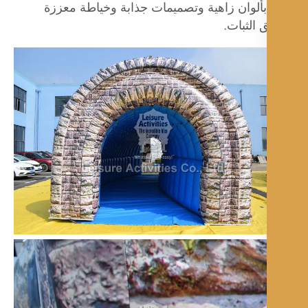
بألوان زاهية وتصميمات جذابة وخياطة معززة
 الثبات.