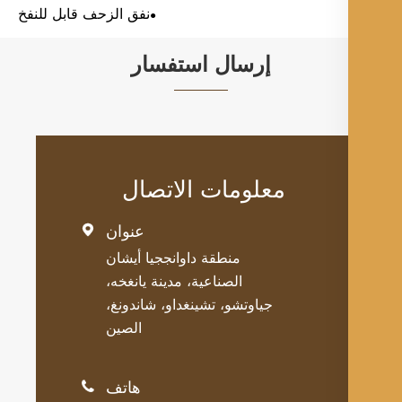
نفق الزحف قابل للنفخ
إرسال استفسار
معلومات الاتصال
عنوان

منطقة داوانججيا أيشان
الصناعية، مدينة يانغخه،
جياوتشو، تشينغداو، شاندونغ،
الصين
هاتف
