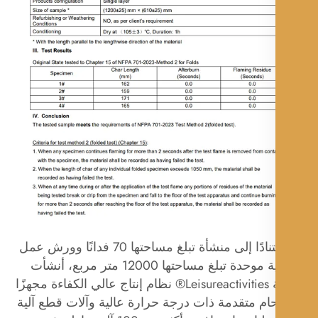
2. استنادًا إلى منشأة تبلغ مساحتها 70 فدانًا وورش عمل
صناعية موحدة تبلغ مساحتها 12000 متر مربع، أنشأت
شركة Leisureactivities® نظام إنتاج عالي الكفاءة مجهزًا
حام متقدمة ذات درجة حرارة عالية وآلات قطع آلية