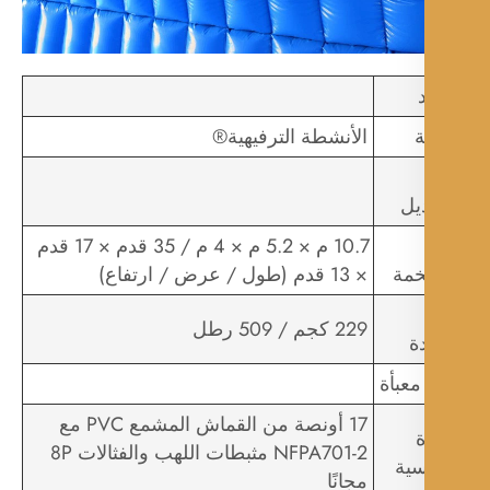
ة
الأنشطة الترفيهية®
يل
10.7 م × 5.2 م × 4 م / 35 قدم × 17 قدم
مة
× 13 قدم (طول / عرض / ارتفاع)
229 كجم / 509 رطل
ة
 معبأة
17 أونصة من القماش المشمع PVC مع
ة
NFPA701-2 مثبطات اللهب والفثالات 8P
سية
مجانًا