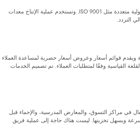
الأنشطة الترفيهية® هي شركة مصنعة وموردة محترفة تتمتع بتاريخ طويل في الصناعة. حصلت جميع منتجاتها على شهادات دولية متعددة مثل ISO 9001. وتستخدم عملية الإنتاج معدات
ي التردد.
ملة ويقدم قوائم أسعار وعروض أسعار حصرية لمساعدة العملاء
لعة القياسية وفقًا لمتطلبات العملاء. تم تصميم الخدمات
طفال في مراكز التسوق، والمعارض المدرسية، والإحماء قبل
 بسرعة ويسهل تخزينها. ليست هناك حاجة إلى عملية فريق