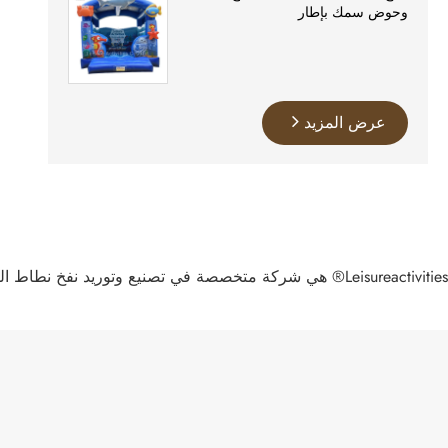
وحوض سمك بإطار
عرض المزيد
Leisureactivities® هي شركة متخصصة في تصنيع وتوريد نفخ نطاط القلاع القياسية في الصين. نرحب بكم ترحيبا حارا في منتجات عالية الجودة بالجملة بأسعار تنافسية من مصنعنا.