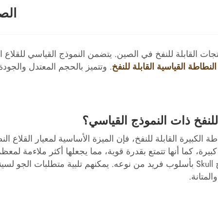
الص
 القابلة للنفخ في الصين. يتضمن النموذج القياسي للقلاع الن
لنطاطة القياسية القابلة للنفخ
. وتتميز بالحجم المعتدل والجود
 للنفخ ذات النموذج القياسي؟
اطة الكبيرة القابلة للنفخ، فإن الميزة الأساسية لمعيار القلاع ا
رة، كما أنها تتمتع بقدرة قوية، مما يجعلها أكثر ملاءمة لمعظم
يتميز نموذج إطار Aquarium A بسحر طفولي، بينما يتميز نموذج Skull بأسلوب فريد من نوع