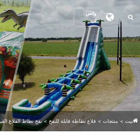
واتس
اب
بيت
منتجات
قلاع نطاطة قابلة للنفخ
نفخ نطاط القلاع القي