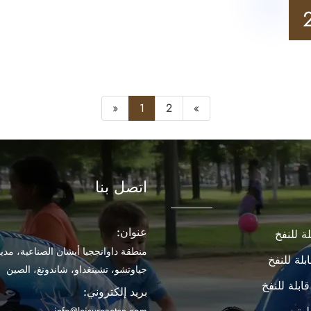
«
1
2
»
اتصل بنا
عنوان:
ة للنفخ
منطقة داوانججيا أيشان الصناعية، مدين
بلة للنفخ
جياوتشو، تشينغداو، شاندونغ، الصين
ابلة للنفخ
بريد إلكتروني:
info@leisureactcn.com