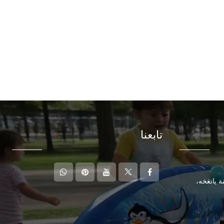
تابعنا
ة يانغخه،