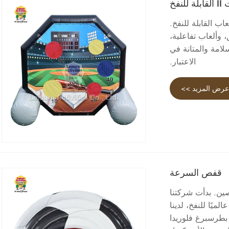
فخ
ب القابلة للنفخ.
 وألعاب تفاعلية،
صممة مع وضع السلامة والمتانة في
الاعتبار.
رض المزيد >>
قفص السرعة
الصين. بدأت شركتنا
 مصنعًا وموردًا عالميًا للنفخ، لدينا
بطرسبرغ فلوريدا