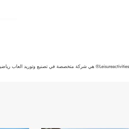
Leisureactivities® هي شركة متخصصة في تصنيع وتوريد العاب رياضية قابلة للنفخ في الصين. نرحب بكم ترحيبا حارا في منتجات عالية الجودة بالجملة بأسعار تنافسية من مصنعنا.