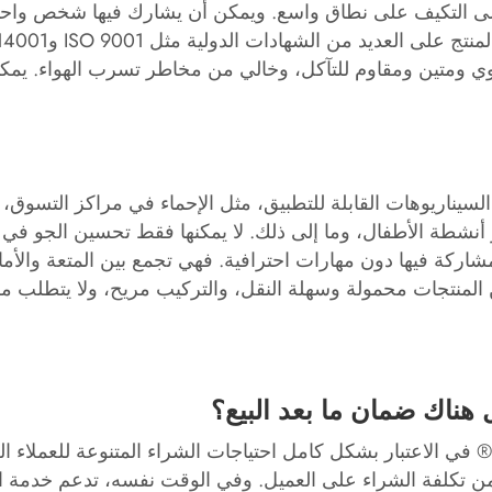
ة على التكيف على نطاق واسع. ويمكن أن يشارك فيها شخص و
وي ومتين ومقاوم للتآكل، وخالي من مخاطر تسرب الهواء. يمكن
السيناريوهات القابلة للتطبيق، مثل الإحماء في مراكز التسوق
أنشطة الأطفال، وما إلى ذلك. لا يمكنها فقط تحسين الجو في 
لمشاركة فيها دون مهارات احترافية. فهي تجمع بين المتعة وال
 المنتجات محمولة وسهلة النقل، والتركيب مريح، ولا يتطلب مكا
 هناك ضمان ما بعد البيع؟
باعتبارها شركة مصنعة وموردة محترفة، تأخذ Leisureactivities® في الاعتبار بشكل كامل احتياجا
تكلفة الشراء على العميل. وفي الوقت نفسه، تدعم خدمة الأل