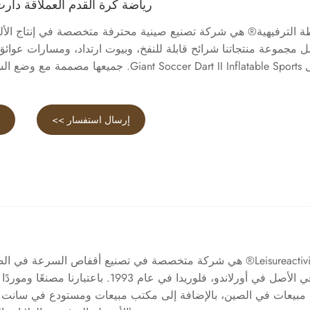
رياضة كرة القدم العملاقة دارت II القابلة للن
ة الترفيهية® هي شركة تصنيع صينية محترفة متخصصة في إنتاج الألعا
 مجموعة منتجاتنا شرائح قابلة للنفخ، وبيوت ارتداد، ومسارات عوائق،
مثل Giant Soccer Dart II Inflatable Sports. جميعها م
إرسال استفسار >>
ع
Leisureactivities® هي شركة متخصصة في تصنيع أقفاص السرعة في 
في الأصل في أورلاندو، فلوريدا في عام 1993. باعتبارنا
مبيعات في الصين، بالإضافة إلى مكتب مبيعات ومستودع في سانت 