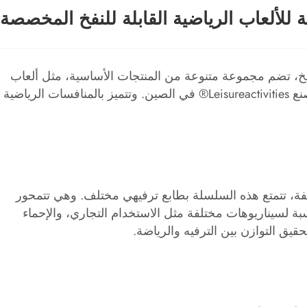
للألعاب الرياضية القابلة للنفخ المخصصة
لنفخ، تضم مجموعة متنوعة من المنتجات الأساسية، مثل ألعاب
، إلخ. يتم تصنيع جميع هذه المنتجات بشكل مستقل بواسطة مصنع Leisureactivities® في الصين. وتتميز بالمنافسات الرياضية
ختلفة، تتمتع هذه السلسلة بطابع ترفيهي مختلف. وهي تتمحور
سبة لسيناريوهات مختلفة مثل الاستخدام التجاري، والإحماء
يق التوازن بين الترفيه والرياضة.