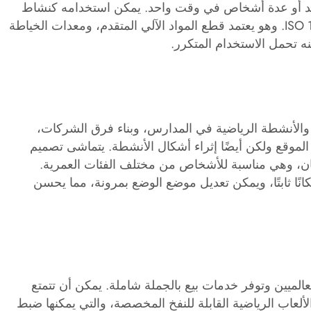
احد أو عدة أشخاص في وقت واحد. يمكن استخدامه كنشاط
ترفيهي وترفيهي أو كعنصر حدث تنافسي صغير الحجم. حصل المنتج على العديد من الشهادات الدولية مثل ISO 9001 وISO 14001. وهو يعتمد قطع المواد الآلي المتقدم، ومعدات الخياطة
ه تحمل الاستخدام المتكرر.
، والأنشطة الرياضية في المدارس، وبناء فرق الشركات،
الموقع ولكن أيضًا إثراء أشكال الأنشطة. يتماشى تصميم
أمان، وهي مناسبة للأشخاص من مختلف الفئات العمرية.
نًا ثابتًا، ويمكن تعديل موضع الوضع بمرونة، مما يحسن
ت الشراء المتنوعة للعملاء العالميين وتوفر خدمات بيع بالجملة شاملة. يمكن أن تتمتع
عاب الرياضية القابلة للنفخ المخصصة، والتي يمكنها ضبط