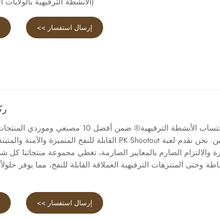
(الأنشطة الترفيهية بالولايات ا
إرسال استفسار >>
ع
ركل
يتم احتساب الأنشطة الترفيهية® ضمن أفضل 10 مصنعي 
الصين. نحن نقدم لعبة PK Shootout القابلة للنفخ المتميزة وال
رة والالتزام الصارم بالمعايير الصارمة، تغطي مجموعة منتجاتنا كل شيء
اطة وحتى المتنزهات الترفيهية العملاقة القابلة للنفخ، مما يوفر حلولاً
إرسال استفسار >>
ع