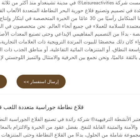
تأسست شركة Leisureactivities® في مدينة تشينغداو منذ أكثر
ئدة في تصميم وتصنيع قلاع حورية البحر النطاطة المتعددة الألعاب القا
مصنعنا المتكامل رأسيًا من 30 عامًا من الخبرة المتخصصة في ابتكار
عتمدة للسلامة للعملاء في جميع أنحاء العالم. نحن متخصصون في الحل
 - بدءًا من التصميم المفاهيمي الإبداعي وحتى تصنيع المعدات الأصلية
اء كان ذلك مخصصًا للبيوت المرتدة الترويجية ذات العلامات التجارية، 
اسعة النطاق، أو المتنزهات المائية التفاعلية، أو مناطق الجذب ذات ا
الثقة عالميًا، ونحن نجمع بين الحرفية والامتثال والتميز اللوجستي لإ
إرسال استفسار >>
ع
قلاع نطاطة جوراسية متعددة اللعب قاب
تبر الأنشطة الترفيهية® شركة رائدة في تصنيع القلاع الجوراسية النط
والآمنة والمتينة القابلة للنفخ. بفضل عقود من الخبرة والالتزام بالمعا
جموعة شاملة من الحلول، بدءًا من القلاع النطاطة وحتى المتنزهات ال