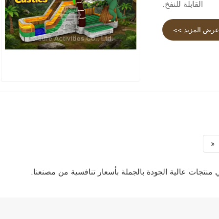
القابلة للنفخ.
رض المزيد >>
«