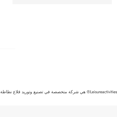
Leisureactivities® هي شركة متخصصة في تصنيع وتوريد قلاع نطاطة متعددة اللعب قابلة للنفخ كبيرة في الصين. نرحب بكم ترحيبا حارا في منتجات عالية الجودة بالجملة بأسعار تنافسية من مصنعنا.