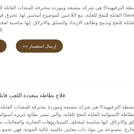
Gamer القابلة للنفخ للغاية، مع اللاعبين كموضوع أساسي لها، تخترق قيو
لقابلة للنفخ وتدمج وظائف الارتداد والتسلق والانزلاق. إنها مناسبة لم
ال
إرسال استفسار >>
ع
قلاع نطاطة متعددة اللعب قابلة
أنشطة الترفيهية® هي شركة مصنعة وموردة محترفة للمعدات القابلة لل
نطاطة الاستوائية القابلة للنفخ للغاية، والتي تتميز بطابع جزيرة استوائي
ق والانزلاق. إنها مناسبة لمختلف السيناريوهات التجارية والفعاليات س
خارج. مصنوعة من مواد ذات معايير عالمية عالية الجودة، فهي تجمع بي