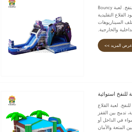
الأنشطة الترفيهية® هي شركة مصنعة وموردة محترفة للمعدات القابلة للنفخ. لعبة Bouncy
د القلاع التقليدية
ختلف السيناريوهات
داخلية والخارجية.
رض المزيد >>
 للنفخ استوائية
نفخ. لعبة القلاع
ة، تدمج بين القفز
واء في الداخل أو
ن المتعة والأمان