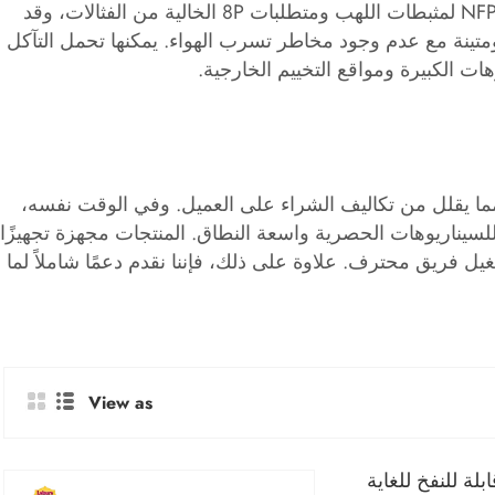
باعتبارنا مصنعًا وموردًا محترفًا، فإننا نلتزم بمعايير الجودة العالية. تتوافق القلاع النطاطة الكبيرة القابلة للنفخ مع معيار NFPA701-2 لمثبطات اللهب ومتطلبات 8P الخالية من الفثالات، وقد
 المعززة، وهي قوية ومتينة مع عدم وجود مخاطر تسرب الهواء. يمكنها تحمل التآكل
ات الكبيرة ومواقع التخييم الخارجية.
مما يقلل من تكاليف الشراء على العميل. وفي الوقت نفسه،
لسيناريوهات الحصرية واسعة النطاق. المنتجات مجهزة تجهيزًا
ل فريق محترف. علاوة على ذلك، فإننا نقدم دعمًا شاملاً لما
View as
لة للنفخ للغاية