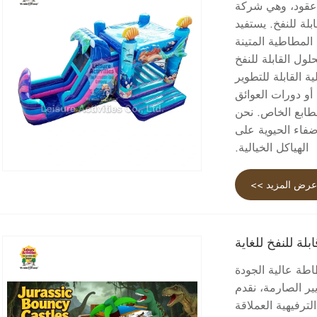
 من ثلاثة عقود، وهي شركة
بلة للنفخ. يستفيد
 وإنتاج المطاطية المتينة
ول القابلة للنفخ
 القابلة للتطوير
أو دورات العوائق
لطابع الخاص. نحن
ضفاء الحيوية على
الهياكل الخيالية.
رض المزيد >>
لة للنفخ للغاية
اطة عالية الجودة
يير الصارمة، نقدم
ترفيهية العملاقة