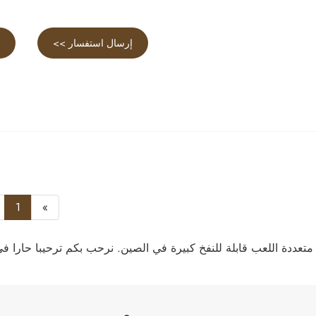
إرسال استفسار >>
ع
1
»