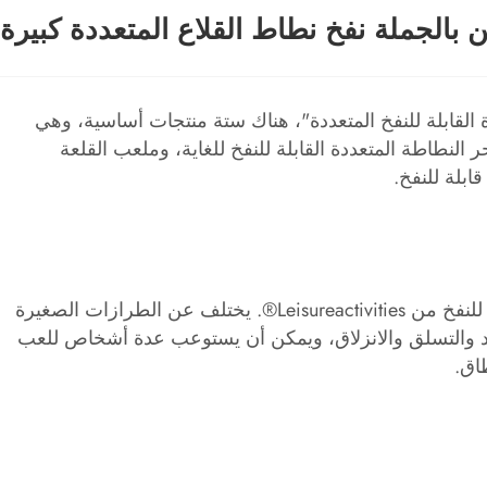
 بالجملة نفخ نطاط القلاع المتعددة كبيرة
القابلة للنفخ المتعددة"، هناك ستة منتجات أساسية، وهي
حر النطاطة المتعددة القابلة للنفخ للغاية، وملعب القلعة
ابلة للنفخ.
القلاع النطاطة متعددة اللعب القابلة للنفخ الكبيرة هي سلسلة متعددة الوظائف راقية وواسعة النطاق ضمن فئة القلعة القابلة للنفخ من Leisureactivities®. يختلف عن الطرازات الصغيرة
داد والتسلق والانزلاق، ويمكن أن يستوعب عدة أشخاص للعب
اق.