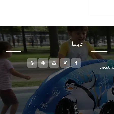
تابعنا
ة يانغخه،