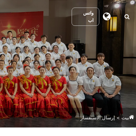
واتس
اب
بيت
إرسال الاستفسار