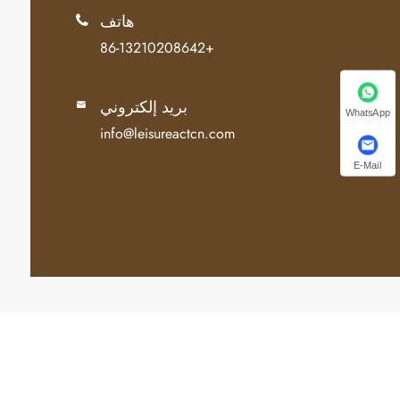
هاتف

+86-13210208642
بريد إلكتروني

WhatsApp
info@leisureactcn.com
E-Mail