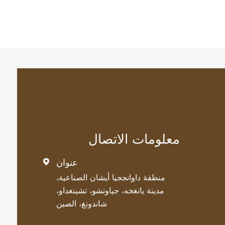
معلومات الاتصال
عنوان

منطقة داوانججيا أيشان الصناعية،
مدينة يانغخه، جياوتشو، تشينغداو،
شاندونغ، الصين