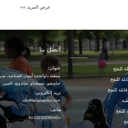
الخلفي؟
عرض المزيد >>
اتصل بنا
عنوان:
ة للنفخ
منطقة داوانججيا أيشان الصناعية، مدين
بلة للنفخ
جياوتشو، تشينغداو، شاندونغ، الصين
ابلة للنفخ
بريد إلكتروني:
ية
info@leisureactcn.com
هاتف:
 للنفخ
+86-13210208642
فخ