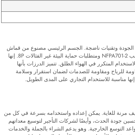
ئق القابلة للنفخ Mega Obstacle Run بمواد عالية الجودة وتقنيات ناضجة. الجسم الرئيسي مصنوع من قماش
PVC عالي الجودة المقاوم للماء، والذي يتوافق مع معايير مثبطات اللهب NFPA701-2 ومتطلبات حماية البيئة غير الفثالات 8P. إنها
تخدام المتكرر في الهواء الطلق. تتميز الدرزات بأنها
قاومة للرياح ومقاومة للصدمات لضمان استقرار وسلامة
. إنها مناسبة للاستخدام التجاري على المدى الطويل.
 للنفخ Mega Obstacle Run بسيناريوهات تكيف مرنة للغاية. يمكن إعداده واستخدامه بسرعة في كل من
حسين جودة الحدث، وأيضًا لشركات التأجير لتوسيع معداتهم
واعد التوسع الخارجية. وهو يدعم الشراء بالجملة والخدمات