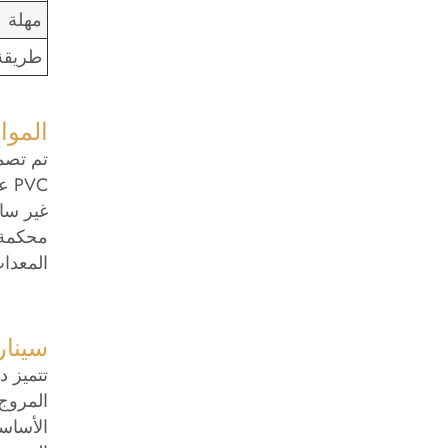
مهلة
طريقة 
الموا
غير سام
محكمة 
المعدات
سينار
المروج 
الأساسي