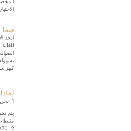
المخصصة
الاحتيا
فيما 
للغاية.
الصيانة
بسهولة
كبير من
لماذا 
1. نحن نستخدم فقط أجود المواد في جميع المنتجات القابلة للنفخ
NFPA701-2 وخالية من الفثالات 8P، وليست من القماش 