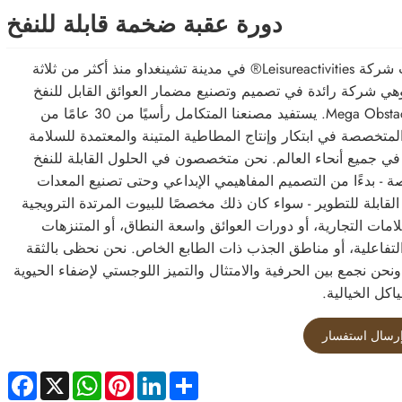
دورة عقبة ضخمة قابلة للنفخ
تأسست شركة Leisureactivities® في مدينة تشينغداو منذ أكثر من ثلاثة
هي شركة رائدة في تصميم وتصنيع مضمار العوائق القابل للنفخ
Mega Obstacle Run. يستفيد مصنعنا المتكامل رأسيًا من 30 عامًا من
المتخصصة في ابتكار وإنتاج المطاطية المتينة والمعتمدة للسلامة
 في جميع أنحاء العالم. نحن متخصصون في الحلول القابلة للنفخ
 - بدءًا من التصميم المفاهيمي الإبداعي وحتى تصنيع المعدات
القابلة للتطوير - سواء كان ذلك مخصصًا للبيوت المرتدة الترويجية
امات التجارية، أو دورات العوائق واسعة النطاق، أو المتنزهات
 التفاعلية، أو مناطق الجذب ذات الطابع الخاص. نحن نحظى بالثقة
 ونحن نجمع بين الحرفية والامتثال والتميز اللوجستي لإضفاء الحيوية
اكل الخيالية.
رسال استفسار
ebook
WhatsApp
X
Pinterest
LinkedIn
Share