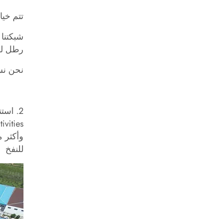
تتم خي
رطل لكل بوص
نحن نست
للنفخ