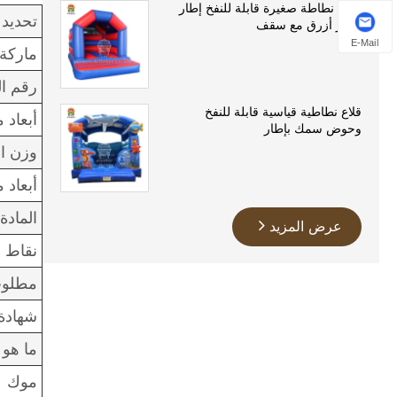
قلعة نطاطة صغيرة قابلة للنفخ إطار
تحديد
أحمر أزرق مع سقف
E-Mail
ماركة
رقم ال
قلاع نطاطية قياسية قابلة للنفخ
أبعاد 
وحوض سمك بإطار
وزن ا
أبعاد م
المادة
عرض المزيد
نقاط ا
مطلوب
شهادة 14960
ما هو
موك