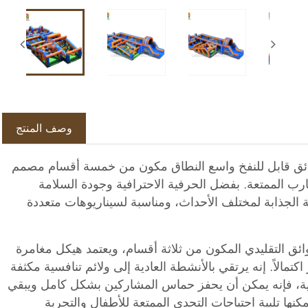
وصف المنتج
Mega Obstacle R عبارة عن مسار عوائق قابل للنفخ واسع النطاق مكون من خمسة أقسام مصمم
ارب الممتعة. بفضل الحرفية الاحترافية وجودة السلامة
الجذابة لمختلف الأحداث، ومناسبة لسيناريوهات متعددة
بل للنفخ Mega Obstacle Run عن مسار العوائق التقليدي المكون من ثلاثة أقسام، ويعتمد هيكل مغامرة
مالاً. إنه يرتقي بالأنشطة العادية إلى ولائم تنافسية مكثفة
ودية، فإنه يمكن أن يحفز حماس المشاركين بشكل كامل ويبقي
نها تلبية احتياجات التحدي الممتعة للأطفال والتجربة