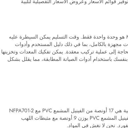
فير قوائم الأسعار وعروض الأسعار التفصيلية لتلبية
الحد الأدنى لكمية طلب دورة Mega Obstacle Run Inflatable Obstacle هو وحدة واحدة فقط. وقت التسليم يمكن السيطرة عليه
ات مجهزة بالكامل، بما في ذلك دليل المستخدم وأدوات
لحاجة إلى عملية تركيب معقدة. يمكن تفكيك المعدات وتخزينها
بنفسك باستخدام أدوات الصيانة المطابقة، مما يقلل بشكل
يتم تخصيص مواد الترفيه الترفيهية® PVC من أفلاطون، المادة الرئيسية هي 17 أونصة من الفينيل المشمع PVC مع NFPA701-2
مثبطات اللهب وخالية من الفثالات 8P. المادة الداخلية مصنوعة من الفينيل المشمع PVC بوزن 9 أونصة مع مثبطات اللهب