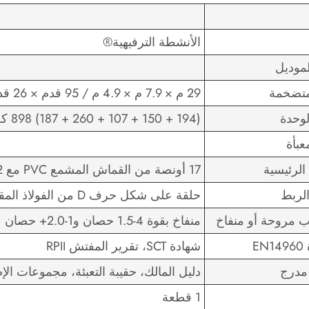
الأنشطة الترفيهية®
موديل
متضخمة
29 م × 7.9 م × 4.9 م / 95 قدم × 26 قدم × 16 قدم (طول / عرض / ارتفاع)
لوحدة
(194 + 150 + 107 + 260 + 187) 898 كجم / (431 + 333 + 238 + 577 + 416) 1995 رطلاً
عبأة
 الرئيسية
17 أونصة من القماش المشمع PVC مع NFPA701-2 مثبطات اللهب والفثالات 8P مجانًا
لربط
حلقة على شكل حرف D من الفولاذ المقاوم للصدأ #316 مع حزام من البوليستر مقاس 2 بوصة
 مروحة أو منفاخ
منفاخ بقوة 4-1.5 حصان و1-2.0+ حصان
EN
شهادة SCT، تقرير المفتش RPII
 مدرج
دليل المالك، حقيبة التعبئة، مجموعات الإ
1 قطعة