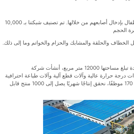
شبكتنا عبارة عن شبكة صغيرة يسهل الرؤية من خلالها، ولا تسمح للأطفال بإدخال أصابعهم من خلالها. تم تصنيف شبكتنا بـ 10,000
ثل الخطاف والحلقة والمشابك والحزام والخواتم وما إلى ذلك.
2. استنادًا إلى منشأة تبلغ مساحتها 70 فدانًا وورش عمل صناعية موحدة تبلغ مساحتها 12000 متر مربع، أنشأت شركة
م متقدمة ذات درجة حرارة عالية وآلات قطع آلية وآلات طباعة احترافية
وأكثر من 100 آلة خياطة شديدة التحمل. مع قوة عاملة تضم أكثر من 170 موظفًا، نحقق إنتاجًا شهريًا يصل إلى 1000 منتج قابل