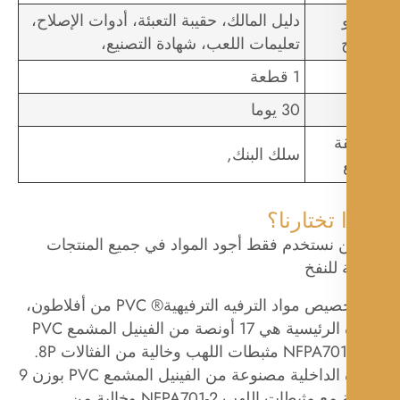
دليل المالك، حقيبة التعبئة، أدوات الإصلاح،
تعليمات اللعب، شهادة التصنيع،
1 قطعة
30 يوما
ة
سلك البنك,
 تختارنا؟
حن نستخدم فقط أجود المواد في جميع المنتجات
ة للنفخ
يتم تخصيص مواد الترفيه الترفيهية® PVC من أفلاطون،
المادة الرئيسية هي 17 أونصة من الفينيل المشمع PVC
مع NFPA701-2 مثبطات اللهب وخالية من الفثالات 8P.
المادة الداخلية مصنوعة من الفينيل المشمع PVC بوزن 9
أونصة مع مثبطات اللهب NFPA701-2 وخالية من