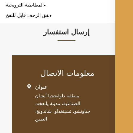
المطاطية الترويجية
نفق الزحف قابل للنفخ
إرسال استفسار
معلومات الاتصال
عنوان

منطقة داوانججيا أيشان
الصناعية، مدينة يانغخه،
جياوتشو، تشينغداو، شاندونغ،
الصين