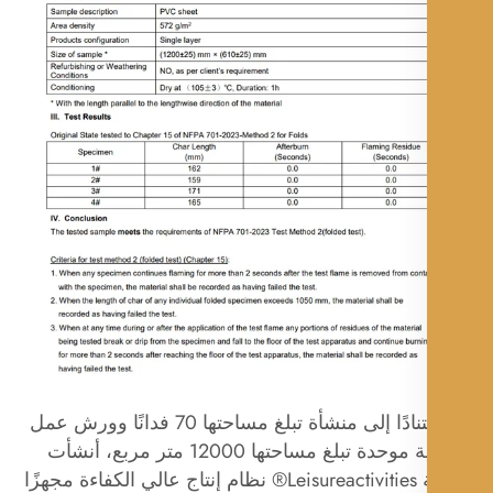
2. استنادًا إلى منشأة تبلغ مساحتها 70 فدانًا وورش عمل
صناعية موحدة تبلغ مساحتها 12000 متر مربع، أنشأت
شركة Leisureactivities® نظام إنتاج عالي الكفاءة مجهزًا