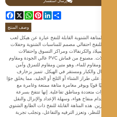
إرسال استفسار
Facebook
WhatsApp
X
Pinterest
LinkedIn
Share
وصف المنتج
متاهة الشتوية القابلة للنفخ عبارة عن هيكل لعب
للنفخ احتفالي مصمم للمناسبات الشتوية وحفلات
ميلاد والكرنفالات ومراكز التسوق واحتفالات
العطلات. مصنوع من قماش PVC عالي الجودة ومقاوم
ومقاوم للماء، وهو متين ومقاوم للتمزق وآمن
ل والكبار ومستقر في الهيكل. تتميز بزخارف
على طراز الشتاء أو الثلج أو الجليد، مما يخلق جوًا
يًا قويًا ويوفر مغامرة متاهة ممتعة وغامرة مع
 متعددة ومناطق تفاعلية. إنها تنتفخ بسرعة
ام منفاخ هواء، وسهلة الإعداد والإنزال والنقل
ين. هذه المتاهة القابلة للنفخ ذات الطابع الشتوي
للنظر، وتعزز الترفيه والتفاعل، وتجلب تجربة