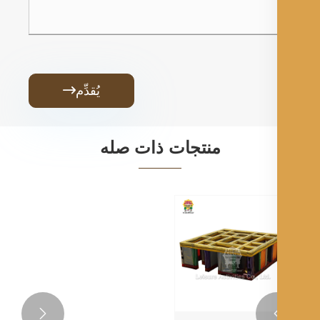
يُقدِّم

منتجات ذات صله
