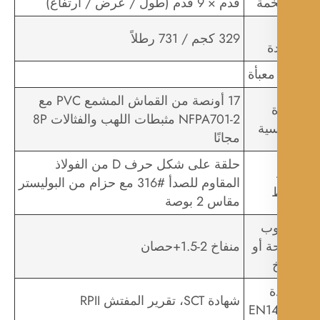
مة
قدم × 9 قدم (طول / عرض / ارتفاع)
329 كجم / 731 رطلاً
ة
 معبأة
17 أونصة من القماش المشمع PVC مع
ة
NFPA701-2 مثبطات اللهب والفثالات 8P
سية
مجانًا
حلقة على شكل حرف D من الفولاذ
المقاوم للصدأ #316 مع حزام من البوليستر
مقاس 2 بوصة
وب
ة أو
منفاخ 2-1.5+حصان
ة
شهادة SCT، تقرير المفتش RPII
EN1