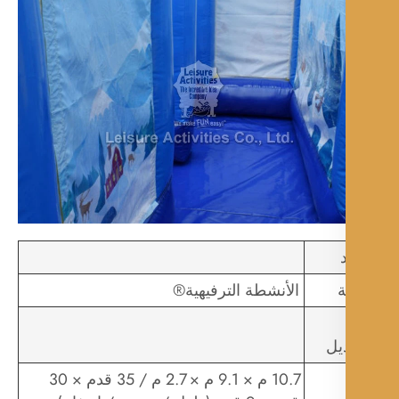
ة
الأنشطة الترفيهية®
يل
10.7 م × 9.1 م × 2.7 م / 35 قدم × 30